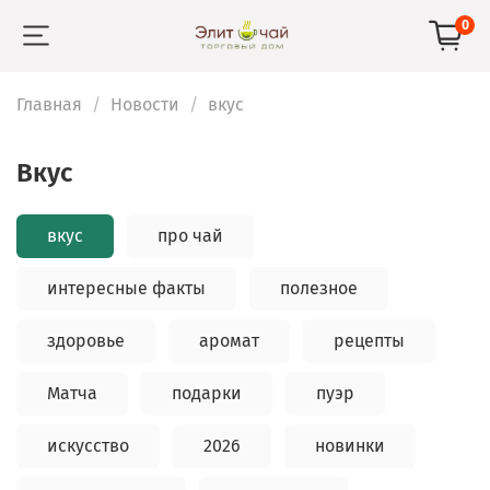
0
Главная
Новости
вкус
вкус
вкус
про чай
интересные факты
полезное
здоровье
аромат
рецепты
Матча
подарки
пуэр
искусство
2026
новинки