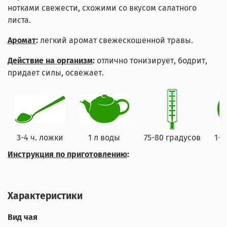
нотками свежести, схожими со вкусом салатного
листа.
Аромат
:
легкий аромат свежескошенной травы.
Действие на организм
:
отлично тонизирует, бодрит,
придает силы, освежает.
3-4 ч. ложки
1 л воды
75-80 градусов
1-2
Инструкция по приготовлению
:
Характеристики
Вид чая