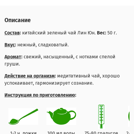
Описание
Состав
:
китайский зеленый чай Лин Юн.
Вес:
50 г.
Вкус
:
нежный, сладковатый.
Аромат
:
свежий, насыщенный, с нотками спелой
груши.
Действие на организм
:
медитативный чай, хорошо
успокаивает, гармонизирует сознание.
Инструкция по приготовлению
:
1-2 ч. ложки
300 мл воды
75-80 градусов
2-3