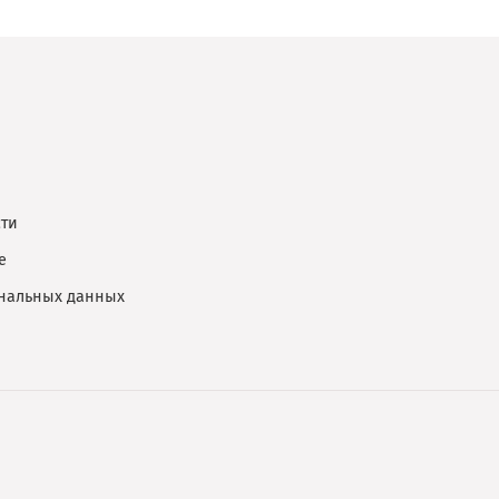
ти
е
ональных данных