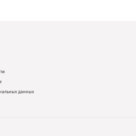
ти
е
ональных данных