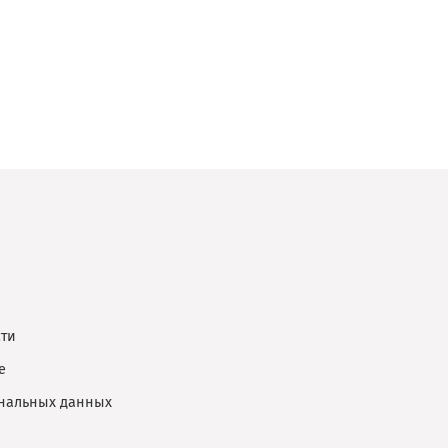
ти
е
ональных данных