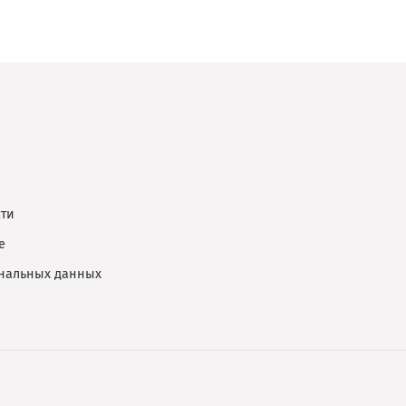
ти
е
ональных данных