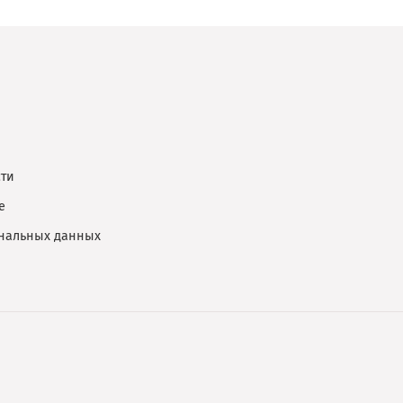
ти
е
ональных данных