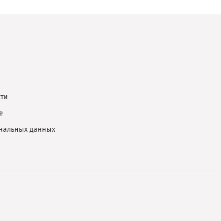
ти
е
ональных данных