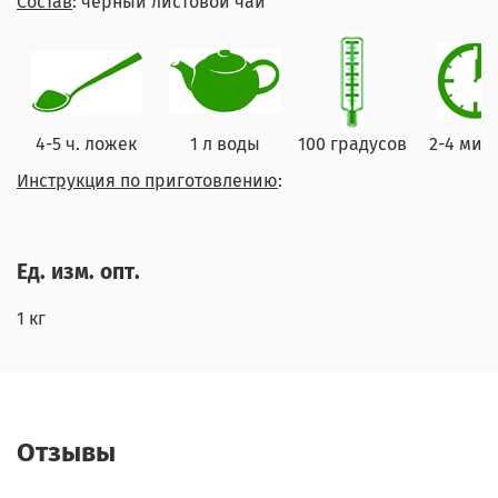
Состав
: черный листовой чай
4-5 ч. ложек
1 л воды
100 градусов
2-4 мин
Инструкция по приготовлению
:
Ед. изм. опт.
1 кг
Отзывы