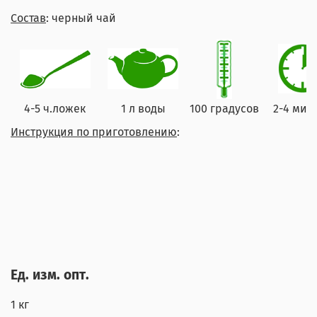
Состав
: черный чай
4-5 ч.ложек
1 л воды
100 градусов
2-4 мин
Инструкция по приготовлению
:
Ед. изм. опт.
1 кг