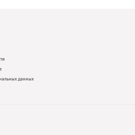
ти
е
ональных данных