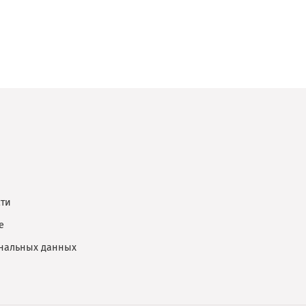
ти
е
ональных данных