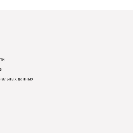
ти
е
ональных данных